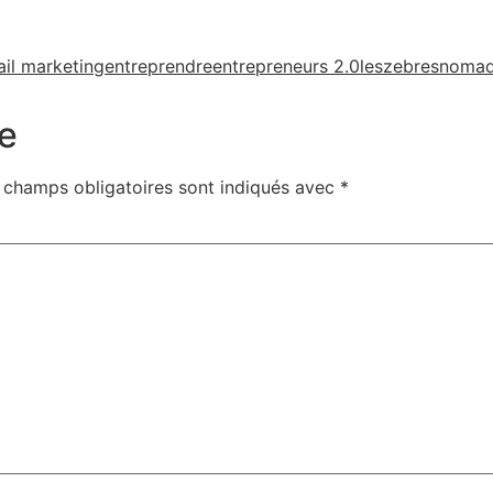
il marketing
entreprendre
entrepreneurs 2.0
leszebresnoma
e
 champs obligatoires sont indiqués avec
*