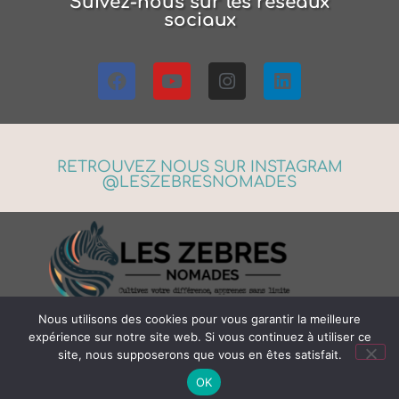
Suivez-nous sur les réseaux
sociaux
RETROUVEZ NOUS SUR INSTAGRAM
@LESZEBRESNOMADES
LES ZEBRES NOMADES © 2026 LES ZEBRES NOMADES | Cindy & Denis
Nous utilisons des cookies pour vous garantir la meilleure
expérience sur notre site web. Si vous continuez à utiliser ce
Mentions légales
site, nous supposerons que vous en êtes satisfait.
Politique de confidentialité
Conditions générales de vente
OK